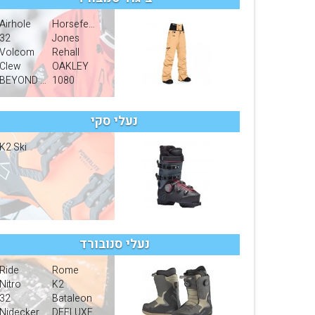
עגלת קניות
Airhole
Horsefeathers
32
Jones
Volcom
Rehall
Clew
OAKLEY
BEYOND MEDLAS
1080
נעלי סקי
K2 Ski
נעלי סנובורד
Ride
Rome
Nitro
K2
32
Bataleon
Nidecker
DEELUXE