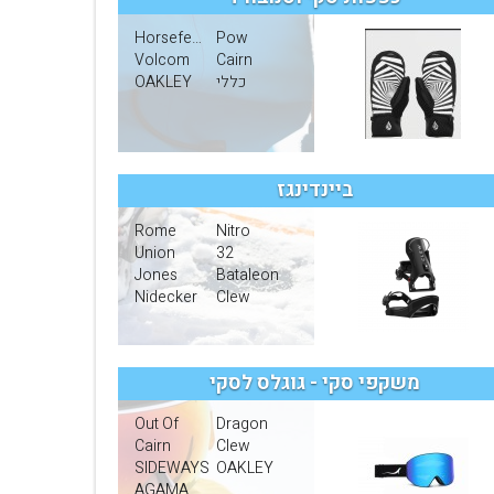
Horsefeathers
Pow
Volcom
Cairn
כללי
OAKLEY
ביינדינגז
Rome
Nitro
Union
32
Jones
Bataleon
Nidecker
Clew
משקפי סקי - גוגלס לסקי
Out Of
Dragon
Cairn
Clew
SIDEWAYS
OAKLEY
AGAMA MAGNETIC