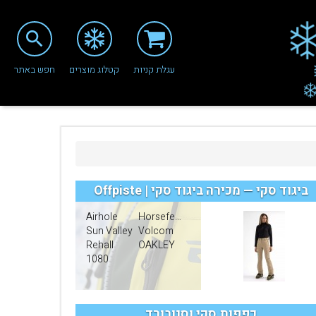
search
עגלת קניות
קטלוג מוצרים
חפש באתר
ביגוד סקי — מכירה ביגוד סקי | Offpiste
Airhole
Horsefeathers
Sun Valley
Volcom
Rehall
OAKLEY
1080
כפפות סקי וסנובורד