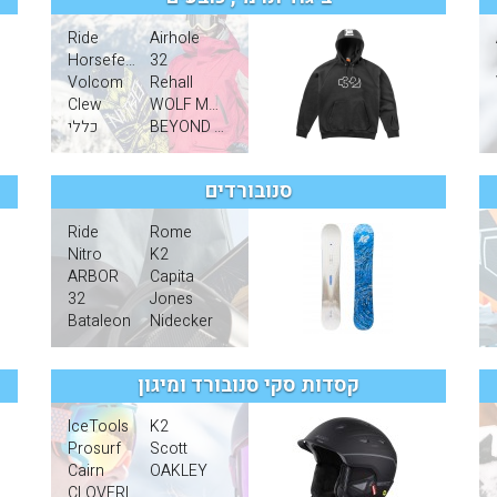
Ride
Airhole
Horsefeathers
32
Volcom
Rehall
Clew
WOLF MERINO
BEYOND MEDLAS
כללי
סנובורדים
Ride
Rome
Nitro
K2
ARBOR
Capita
32
Jones
Bataleon
Nidecker
קסדות סקי סנובורד ומיגון
IceTools
K2
Prosurf
Scott
Cairn
OAKLEY
CLOVERLEAF PROTCTION