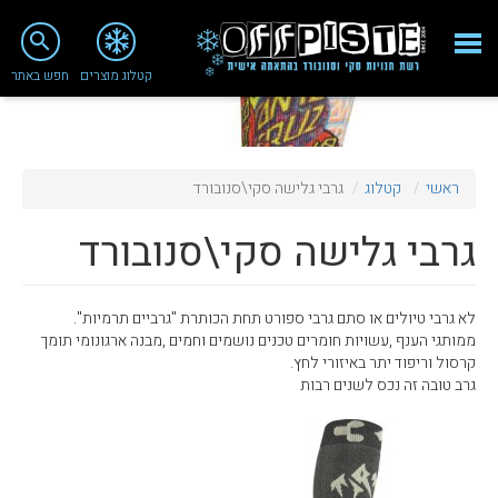
close
search
קטלוג מוצרים
חפש באתר
Fashion 2018
מי אנחנו
ראשי
קטלוג
גרבי גלישה סקי\סנובורד
ציוד סנובורד
גרבי גלישה סקי\סנובורד
ציוד סקי
סניף רעננה
לא גרבי טיולים או סתם גרבי ספורט תחת הכותרת "גרביים תרמיות".
מאמרים
ממותגי הענף ,עשויות חומרים טכנים נושמים וחמים ,מבנה ארגונומי תומך
קרסול וריפוד יתר באיזורי לחץ.
טיפולים ושירות
גרב טובה זה נכס לשנים רבות
מועדון לקוחות
TeamOPC