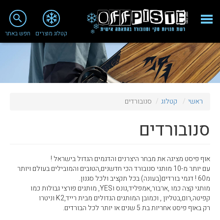
close
search
קטלוג מוצרים
חפש באתר
Fashion 2018
מי אנחנו
ציוד סנובורד
ראשי
קטלוג
סנובורדים
ציוד סקי
סנובורדים
סניף רעננה
מאמרים
אוף פיסט מציגה את מבחר היצרנים והדגמים הגדול בישראל !
טיפולים ושירות
עם יותר מ-10 מותגי סנובורד הכי חדשנים,הטובים והמובילים בעולם ויותר
מ60 ! דגמי בורדים(בעונה) בכל תקציב ולכל סגנון.
מועדון לקוחות
מותגי קצה כמו ,ארבור,אמפליד,גונס וYES, מותגים פורצי גבולות כמו
קפיטה,רום,בטליון , וכמובן המותגים הגדולים מבית רייד,K2 וניטרו
TeamOPC
רק באוף פיסט אחריות בת 5 שנים או יותר לכל הבורדים.