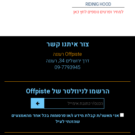
RIDINIG HOOD
למחיר ופרטים נוספים לחץ כאן
צור איתנו קשר
Offpiste רעננה
דרך ירושלים 34, רעננה
09-7793945
הרשמו לניוזלטר של Offpiste
אני מאשר/ת קבלת מידע ו/או פרסומות בכל אחד מהאמצעים
שהזנתי לעיל