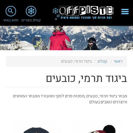
close
search
קטלוג מוצרים
חפש באתר
Fashion 2018
מי אנחנו
ציוד סנובורד
ראשי
קטלוג
ביגוד תרמי, כובעים
ציוד סקי
ביגוד תרמי, כובעים
סניף רעננה
מאמרים
מבחר ביגוד תרמי, כובעים ,מסכות פנים לסקי וסנובורד ממבחר המותגים
טיפולים ושירות
והיצרנים הטובים בעולם
מועדון לקוחות
TeamOPC