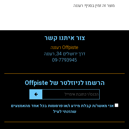
מוצר זה זמין בסניף: רעננה
צור איתנו קשר
Offpiste רעננה
דרך ירושלים 34, רעננה
09-7793945
הרשמו לניוזלטר של Offpiste
אני מאשר/ת קבלת מידע ו/או פרסומות בכל אחד מהאמצעים
שהזנתי לעיל