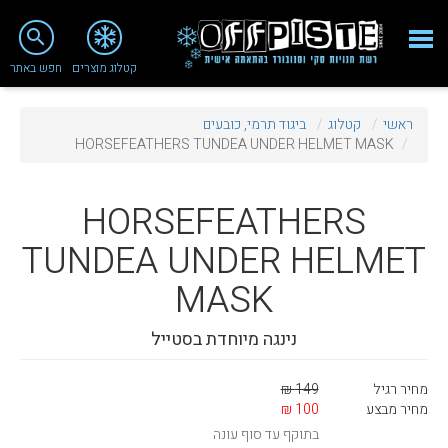
close
search
קטלוג מוצרים
חפש באתר
Fashion 2018
ראשי
קטלוג
ביגוד תרמי, כובעים
מי אנחנו
HORSEFEATHERS TUNDEA UNDER HELMET MASK
ציוד סנובורד
HORSEFEATHERS
ציוד סקי
TUNDEA UNDER HELMET
סניף רעננה
MASK
מאמרים
נינגה מיוחדת בסטייל
טיפולים ושירות
מועדון לקוחות
מחיר רגיל
149 ₪
מחיר מבצע
100 ₪
TeamOPC
בתוקף עד סוף עונה