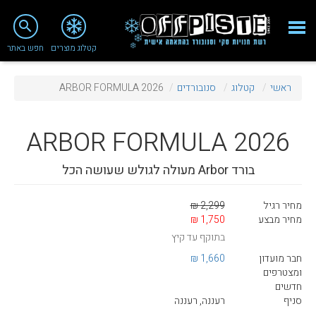
close
search
קטלוג מוצרים
חפש באתר
Fashion 2018
ראשי
קטלוג
סנובורדים
ARBOR FORMULA 2026
מי אנחנו
ציוד סנובורד
ARBOR
FORMULA 2026
ציוד סקי
בורד Arbor מעולה לגולש שעושה הכל
סניף רעננה
מחיר רגיל
2,299 ₪
מאמרים
מחיר מבצע
1,750 ₪
בתוקף עד קיץ
טיפולים ושירות
חבר מועדון
1,660 ₪
מועדון לקוחות
ומצטרפים
חדשים
TeamOPC
סניף
רעננה, רעננה