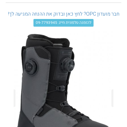
עגלת קניות
חבר מועדון OPC? לחץ כאן ובדוק את ההנחה המגיעה לך!
להזמנה טלפונית חייג: 09-7793945