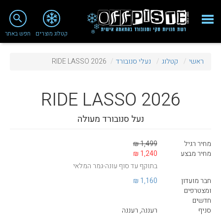
close
search
קטלוג מוצרים
חפש באתר
Fashion 2018
ראשי
קטלוג
נעלי סנובורד
RIDE LASSO 2026
מי אנחנו
ציוד סנובורד
RIDE
LASSO 2026
ציוד סקי
נעל סנובורד מעולה
סניף רעננה
מחיר רגיל
1,499 ₪
מאמרים
מחיר מבצע
1,240 ₪
בתוקף עד סוף עונה-גמר המלאי
טיפולים ושירות
חבר מועדון
1,160 ₪
מועדון לקוחות
ומצטרפים
חדשים
TeamOPC
סניף
רעננה, רעננה