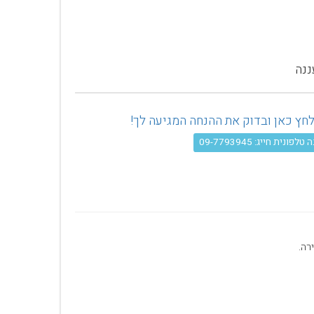
ננה
פונית חייג: 09-7793945
רה.