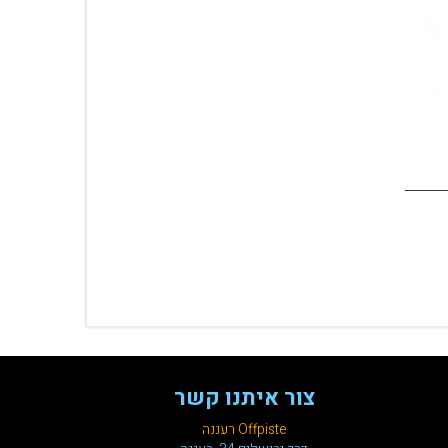
צור איתנו קשר
Offpiste רעננה