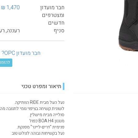
חבר מועדון
1,470 ₪
ומצטרפים
חדשים
סניף
רעננה, רע
חבר מועדון OPC? לחץ כאן ובדוק את ההנחה המגיעה לך!
להזמנה טל
תיאור ומפרט טכני
נעל העל מבית RIDE הוותיקה.
לשונית קשיחה בציפוי גומי לתגובה מהי
סולייה מבית מישלין.
מנגנון BOA H4 כפול
פנימית "דרים-ליינר" מפנקת.
נעל בקשיחות גבוהה לגולש טוב