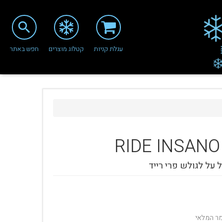
search
עגלת קניות
קטלוג מוצרים
חפש באתר
RIDE
INSANO
 על לגולש פרי רייד
מר המלאי