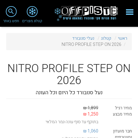
close
search
קטלוג מוצרים
חפש באתר
Fashion 2018
ראשי
קטלוג
נעלי סנובורד
מי אנחנו
NITRO PROFILE STEP ON 2026
ציוד סנובורד
NITRO
PROFILE STEP ON
ציוד סקי
2026
סניף רעננה
נעל סנובורד כל היום וכל העונה
מאמרים
טיפולים ושירות
מחיר רגיל
1,899 ₪
מחיר מבצע
1,250 ₪
מועדון לקוחות
בתוקף עד סוף עונה-גמר המלאי
TeamOPC
חבר מועדון
1,060 ₪
ומצטרפים