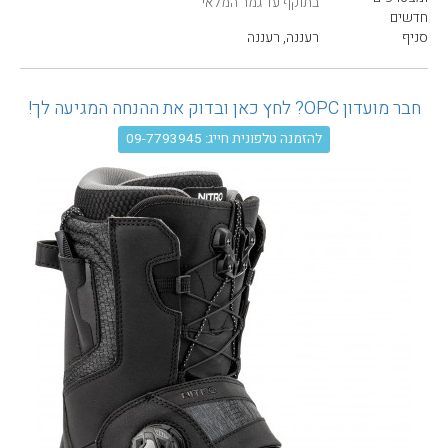
בתוקף עד גמר המלאי
עגלת קניות
חדשים
סניף
רעננה, רעננה
חבר מועדון OPC? לחץ כאן ובדוק את ההנחה המגיעה לך!
להזמנה טלפונית חייג: 09-7793945