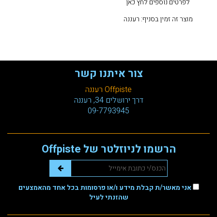
לפרטים נוספים לחץ כאן
מוצר זה זמין בסניף: רעננה
צור איתנו קשר
Offpiste רעננה
דרך ירושלים 34, רעננה
09-7793945
הרשמו לניוזלטר של Offpiste
אני מאשר/ת קבלת מידע ו/או פרסומות בכל אחד מהאמצעים
שהזנתי לעיל