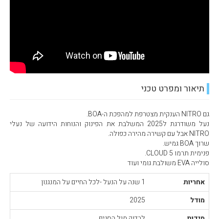
תיאור ומפרט טכני
גם NITRO הענקית מצטרפת למהפכת ה-BOA.
נעל משודרגת ל2025 המשלבת את הפינוק והנוחות הידועה של נעלי
NITRO אבל עם קשירה מהירה כפולה.
שרוך BOA גמיש.
פנימית תרמו CLOUD 5.
סולייה EVA משולבת גומי ועוד
אחריות
1 שנה על הנעל -לכל החיים על המנגנון
מודל
2025
מידות
לבדוק מול הסניף