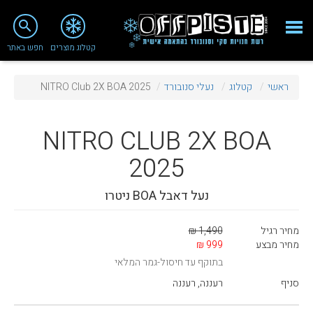
close
search
קטלוג מוצרים
חפש באתר
Fashion 2018
ראשי
קטלוג
נעלי סנובורד
NITRO Club 2X BOA 2025
מי אנחנו
ציוד סנובורד
NITRO
CLUB 2X BOA
ציוד סקי
2025
סניף רעננה
נעל דאבל BOA ניטרו
מאמרים
מחיר רגיל
1,490 ₪
טיפולים ושירות
מחיר מבצע
999 ₪
בתוקף עד חיסול-גמר המלאי
מועדון לקוחות
סניף
רעננה, רעננה
TeamOPC