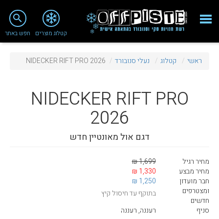
close
search
קטלוג מוצרים
חפש באתר
Fashion 2018
ראשי
קטלוג
נעלי סנובורד
NIDECKER RIFT PRO 2026
מי אנחנו
ציוד סנובורד
NIDECKER
RIFT PRO
ציוד סקי
2026
סניף רעננה
דגם אול מאונטיין חדש
מאמרים
מחיר רגיל
1,699 ₪
טיפולים ושירות
מחיר מבצע
1,330 ₪
חבר מועדון
1,250 ₪
מועדון לקוחות
ומצטרפים
בתוקף עד חיסול קיץ
חדשים
TeamOPC
סניף
רעננה, רעננה