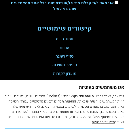
אני מאשר/ת קבלת מידע ו/או פרסומות בכל אחד מהאמצעים
שהזנתי לעיל
קישורים שימושיים
עמוד הבית
אודות
סניף רעננה
טיפולים ושירות
מועדון לקוחות
צור קשר
אנו משתמשים בעוגיות
תקנת נגישות 35
לידיעתך, באתר זה אנו משתמשים בקבצי מידע (Cookies) לצרכים שונים, וביניהם שיפור
הצהרת נגישות
חווית המשתמשים והשימוש באתר, והתאמת מסרים ותכנים פרסומיים עבורך. הכניסה
לאתר והשימוש בו מהווים הסכמתך לשימוש בקבצי מידע אלו, לאפיון השימוש שלך
מדיניות פרטיות
באתר באמצעותם, ולטובת פרסום ושירות מותאמים אישית בידי החברה ו/או הצדדים
תקנון ותנאי שימוש
הפועלים בשיתוף פעולה עימה או עבורה, כמפורט במדיניות הפרטיות. למידע נוסף ניתן
לעיין ב
מדיניות הפרטיות