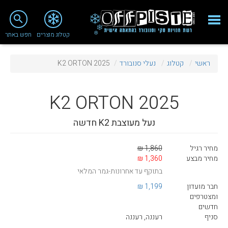
close
search
קטלוג מוצרים
חפש באתר
Fashion 2018
ראשי
קטלוג
נעלי סנובורד
K2 ORTON 2025
מי אנחנו
ציוד סנובורד
K2
ORTON 2025
ציוד סקי
נעל מעוצבת K2 חדשה
סניף רעננה
מחיר רגיל
1,860 ₪
מאמרים
מחיר מבצע
1,360 ₪
בתוקף עד אחרונות-גמר המלאי
טיפולים ושירות
חבר מועדון
1,199 ₪
מועדון לקוחות
ומצטרפים
חדשים
TeamOPC
סניף
רעננה, רעננה