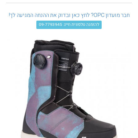
עגלת קניות
חבר מועדון OPC? לחץ כאן ובדוק את ההנחה המגיעה לך!
להזמנה טלפונית חייג: 09-7793945