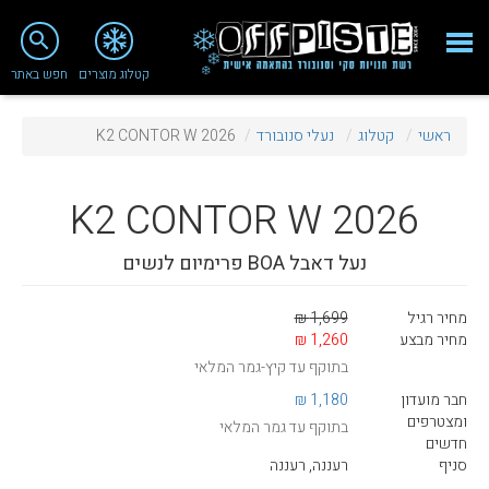
close
search
קטלוג מוצרים
חפש באתר
Fashion 2018
ראשי
קטלוג
נעלי סנובורד
K2 CONTOR W 2026
מי אנחנו
ציוד סנובורד
K2
CONTOR W 2026
ציוד סקי
נעל דאבל BOA פרימיום לנשים
סניף רעננה
מחיר רגיל
1,699 ₪
מאמרים
מחיר מבצע
1,260 ₪
בתוקף עד קיץ-גמר המלאי
טיפולים ושירות
חבר מועדון
1,180 ₪
מועדון לקוחות
ומצטרפים
בתוקף עד גמר המלאי
חדשים
TeamOPC
סניף
רעננה, רעננה