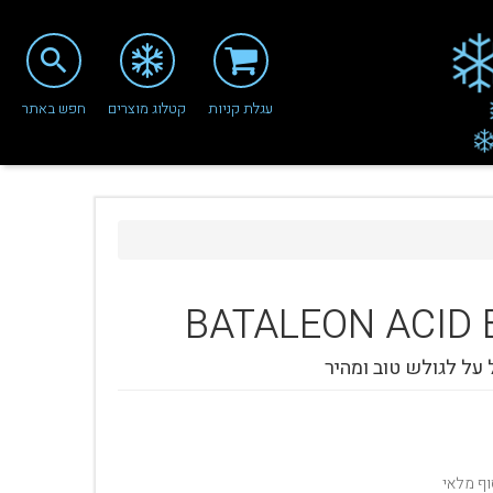
search
עגלת קניות
קטלוג מוצרים
חפש באתר
BATALEON
ACID 
 על לגולש טוב ומהיר
וף מלאי