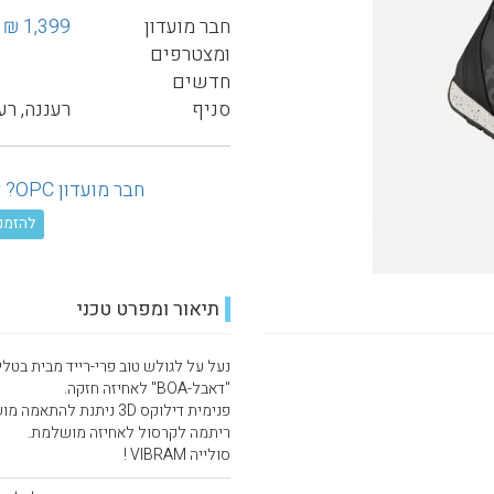
חבר מועדון
1,399 ₪
ומצטרפים
חדשים
סניף
רעננה, רע
חבר מועדון OPC? לחץ כאן ובדוק את ההנחה המגיעה לך!
להזמנה טל
תיאור ומפרט טכני
נעל על לגולש טוב פרי-רייד מבית בטליו
"דאבל-BOA" לאחיזה חזקה.
פנימית דילוקס 3D ניתנת להתאמה מושלמת בחוםץ
ריתמה לקרסול לאחיזה מושלמת.
סולייה VIBRAM !