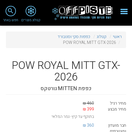
close
search
קטלוג מוצרים
חפש באתר
Fashion 2018
ראשי
קטלוג
כפפות סקי וסנובורד
מי אנחנו
POW ROYAL MITT GTX-2026
ציוד סנובורד
POW
ROYAL MITT GTX-
ציוד סקי
2026
סניף רעננה
כפפת MITTEN גורטקס
מאמרים
טיפולים ושירות
מחיר רגיל
460 ₪
מחיר מבצע
399 ₪
מועדון לקוחות
בתוקף עד קיץ- גמר המלאי
TeamOPC
חבר מועדון
360 ₪
ומצטרפים