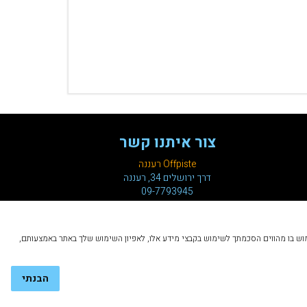
צור איתנו קשר
Offpiste רעננה
דרך ירושלים 34, רעננה
09-7793945
ך. הכניסה לאתר והשימוש בו מהווים הסכמתך לשימוש בקבצי מידע אלו, לאפיון השימוש שלך באתר באמצעותם,
הבנתי
Developed by Ron Zilca