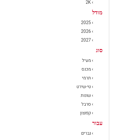
› 2K
מודל
› 2025
› 2026
› 2027
סוג
› מעיל
› מכנס
› תרמי
› טי-שירט
› שונות
› סרבל
› קפוצון
עבור
› גברים