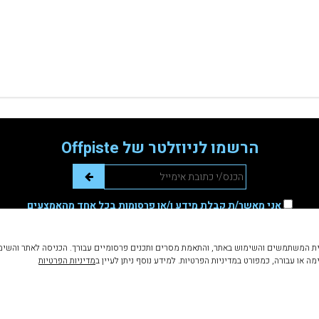
הרשמו לניוזלטר של Offpiste
אני מאשר/ת קבלת מידע ו/או פרסומות בכל אחד מהאמצעים
שהזנתי לעיל
ע (Cookies) לצרכים שונים, וביניהם שיפור חווית המשתמשים והשימוש באתר, והתאמת מסרים ותכנים פרסומיים עבור
 או עבורה, כמפורט במדיניות הפרטיות. למידע נוסף ניתן לעיין ב
מדיניות הפרטיות