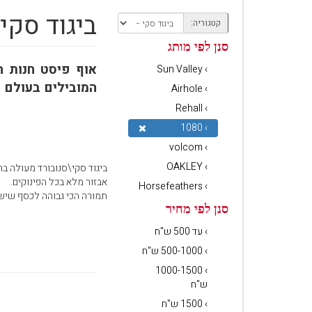
ביגוד סקי — 
עגלת קניות
קטגוריה:
סנן לפי מותג
אוף פיסט חנות 
› Sun Valley
המובילים בעולם בהתאמה אישית כגון
› Airhole
› Rehall
› 1080
› volcom
› OAKLEY
ביגוד סקי\סנובורד מעולה ברמות אטי
אבזור מלא בכל הפינוקים.
› Horsefeathers
תמורה הכי גבוהה לכסף שיש
סנן לפי מחיר
› עד 500 ש"ח
› 500-1000 ש"ח
› 1000-1500
ש"ח
› 1500 ש"ח