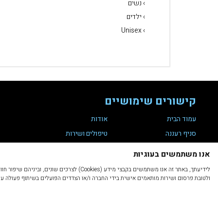
› נשים
› ילדים
› Unisex
קישורים שימושיים
עמוד הבית
אודות
סניף רעננה
טיפולים ושירות
מועדון לקוחות
צור קשר
אנו משתמשים בעוגיות
תקנת נגישות 35
הצהרת נגישות
לידיעתך, באתר זה אנו משתמשים בקבצי מיד
מדיניות פרטיות
תקנון ותנאי שימוש
ולטובת פרסום ושירות מותאמים אישית בידי החברה ו/או הצדדים הפועלים בשיתוף פעולה עימה